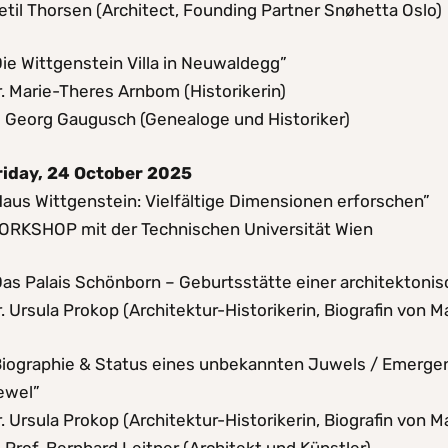
etil Thorsen (Architect, Founding Partner Snøhetta Oslo)
ie Wittgenstein Villa in Neuwaldegg”
. Marie-Theres Arnbom (Historikerin)
I Georg Gaugusch (Genealoge und Historiker)
riday, 24 October 2025
Haus Wittgenstein: Vielfältige Dimensionen erforschen”
ORKSHOP mit der Technischen Universität Wien
Das Palais Schönborn – Geburtsstätte einer architektoni
. Ursula Prokop (Architektur-Historikerin, Biografin von
Biographie & Status eines unbekannten Juwels / Emerge
ewel”
. Ursula Prokop (Architektur-Historikerin, Biografin von
 Prof. Bernhard Leitner (Architekt und Künstler)