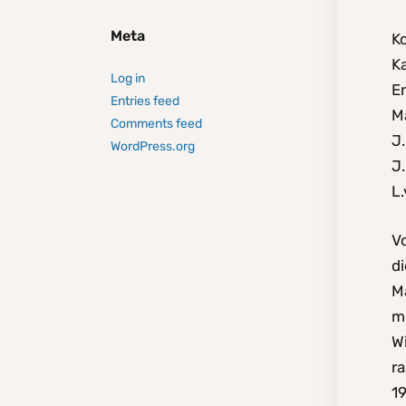
Meta
K
Ka
Log in
En
Entries feed
Ma
Comments feed
J.
WordPress.org
J.
L.
V
d
M
mi
W
ra
1