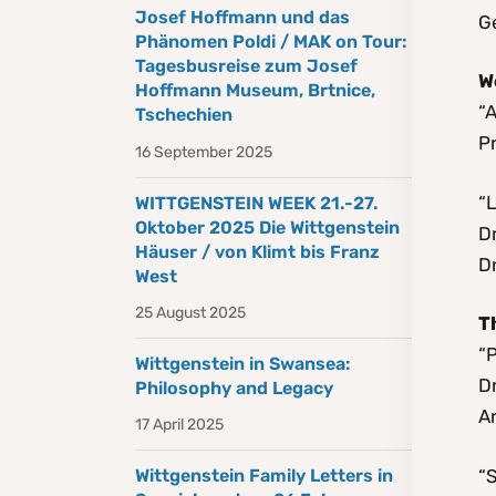
Josef Hoffmann und das
G
Phänomen Poldi / MAK on Tour:
Tagesbusreise zum Josef
W
Hoffmann Museum, Brtnice,
“
Tschechien
Pr
16 September 2025
“
WITTGENSTEIN WEEK 21.-27.
Oktober 2025 Die Wittgenstein
Dr
Häuser / von Klimt bis Franz
Dr
West
25 August 2025
T
“
Wittgenstein in Swansea:
Dr
Philosophy and Legacy
A
17 April 2025
“
Wittgenstein Family Letters in