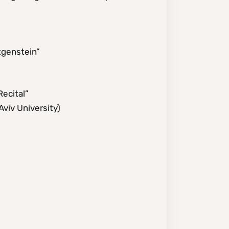
tgenstein”
ecital”
viv University)