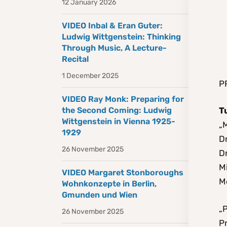
12 January 2026
VIDEO Inbal & Eran Guter:
Ludwig Wittgenstein: Thinking
Through Music, A Lecture-
Recital
1 December 2025
P
VIDEO Ray Monk: Preparing for
the Second Coming: Ludwig
T
Wittgenstein in Vienna 1925-
„
1929
Dr
26 November 2025
Dr
M
VIDEO Margaret Stonboroughs
M
Wohnkonzepte in Berlin,
Gmunden und Wien
„
26 November 2025
P