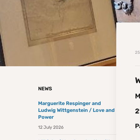
25
W
NEWS
M
Marguerite Respinger and
2
Ludwig Wittgenstein / Love and
Power
P
12 July 2026