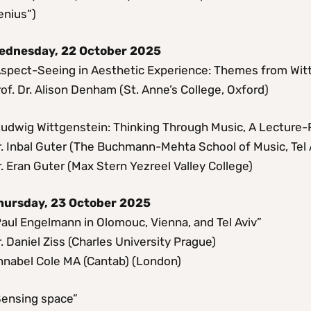
enius”)
ednesday, 22 October 2025
Aspect-Seeing in Aesthetic Experience: Themes from Wit
of. Dr. Alison Denham (St. Anne’s College, Oxford)
Ludwig Wittgenstein: Thinking Through Music, A Lecture-R
. Inbal Guter (The Buchmann-Mehta School of Music, Tel A
. Eran Guter (Max Stern Yezreel Valley College)
hursday, 23 October 2025
Paul Engelmann in Olomouc, Vienna, and Tel Aviv”
. Daniel Ziss (Charles University Prague)
nnabel Cole MA (Cantab) (London)
Sensing space”