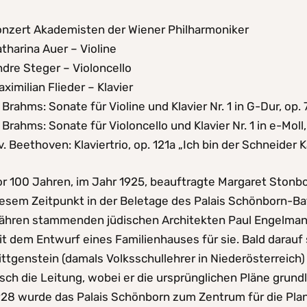
onzert Akademisten der Wiener Philharmoniker
tharina Auer – Violine
dre Steger – Violoncello
ximilian Flieder – Klavier
 Brahms: Sonate für Violine und Klavier Nr. 1 in G-Dur, op.
 Brahms: Sonate für Violoncello und Klavier Nr. 1 in e-Moll,
v. Beethoven: Klaviertrio, op. 121a „Ich bin der Schneider 
or 100 Jahren, im Jahr 1925, beauftragte Margaret Stonb
iesem Zeitpunkt in der Beletage des Palais Schönborn-Ba
ähren stammenden jüdischen Architekten Paul Engelmann,
t dem Entwurf eines Familienhauses für sie. Bald darauf 
ittgenstein (damals Volksschullehrer in Niederösterreic
sch die Leitung, wobei er die ursprünglichen Pläne grund
928 wurde das Palais Schönborn zum Zentrum für die Pl