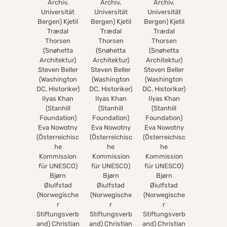
Archiv,
Archiv,
Archiv,
Universität
Universität
Universität
Bergen) Kjetil
Bergen) Kjetil
Bergen) Kjetil
Trædal
Trædal
Trædal
Thorsen
Thorsen
Thorsen
(Snøhetta
(Snøhetta
(Snøhetta
Architektur)
Architektur)
Architektur)
Steven Beller
Steven Beller
Steven Beller
(Washington
(Washington
(Washington
DC, Historiker)
DC, Historiker)
DC, Historiker)
Ilyas Khan
Ilyas Khan
Ilyas Khan
(Stanhill
(Stanhill
(Stanhill
Foundation)
Foundation)
Foundation)
Eva Nowotny
Eva Nowotny
Eva Nowotny
(Österreichisc
(Österreichisc
(Österreichisc
he
he
he
Kommission
Kommission
Kommission
für UNESCO)
für UNESCO)
für UNESCO)
Bjørn
Bjørn
Bjørn
Øiulfstad
Øiulfstad
Øiulfstad
(Norwegische
(Norwegische
(Norwegische
r
r
r
Stiftungsverb
Stiftungsverb
Stiftungsverb
and) Christian
and) Christian
and) Christian