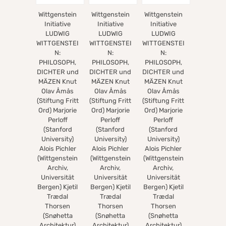
Wittgenstein
Wittgenstein
Wittgenstein
Initiative
Initiative
Initiative
LUDWIG
LUDWIG
LUDWIG
WITTGENSTEI
WITTGENSTEI
WITTGENSTEI
N:
N:
N:
PHILOSOPH,
PHILOSOPH,
PHILOSOPH,
DICHTER und
DICHTER und
DICHTER und
MÄZEN Knut
MÄZEN Knut
MÄZEN Knut
Olav Åmås
Olav Åmås
Olav Åmås
(Stiftung Fritt
(Stiftung Fritt
(Stiftung Fritt
Ord) Marjorie
Ord) Marjorie
Ord) Marjorie
Perloff
Perloff
Perloff
(Stanford
(Stanford
(Stanford
University)
University)
University)
Alois Pichler
Alois Pichler
Alois Pichler
(Wittgenstein
(Wittgenstein
(Wittgenstein
Archiv,
Archiv,
Archiv,
Universität
Universität
Universität
Bergen) Kjetil
Bergen) Kjetil
Bergen) Kjetil
Trædal
Trædal
Trædal
Thorsen
Thorsen
Thorsen
(Snøhetta
(Snøhetta
(Snøhetta
Architektur)
Architektur)
Architektur)