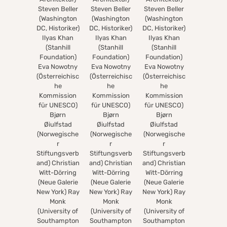
Steven Beller
Steven Beller
Steven Beller
(Washington
(Washington
(Washington
DC, Historiker)
DC, Historiker)
DC, Historiker)
Ilyas Khan
Ilyas Khan
Ilyas Khan
(Stanhill
(Stanhill
(Stanhill
Foundation)
Foundation)
Foundation)
Eva Nowotny
Eva Nowotny
Eva Nowotny
(Österreichisc
(Österreichisc
(Österreichisc
he
he
he
Kommission
Kommission
Kommission
für UNESCO)
für UNESCO)
für UNESCO)
Bjørn
Bjørn
Bjørn
Øiulfstad
Øiulfstad
Øiulfstad
(Norwegische
(Norwegische
(Norwegische
r
r
r
Stiftungsverb
Stiftungsverb
Stiftungsverb
and) Christian
and) Christian
and) Christian
Witt-Dörring
Witt-Dörring
Witt-Dörring
(Neue Galerie
(Neue Galerie
(Neue Galerie
New York) Ray
New York) Ray
New York) Ray
Monk
Monk
Monk
(University of
(University of
(University of
Southampton
Southampton
Southampton