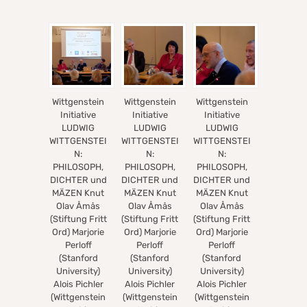
Wittgenstein
Wittgenstein
Wittgenstein
Initiative
Initiative
Initiative
LUDWIG
LUDWIG
LUDWIG
WITTGENSTEI
WITTGENSTEI
WITTGENSTEI
N:
N:
N:
PHILOSOPH,
PHILOSOPH,
PHILOSOPH,
DICHTER und
DICHTER und
DICHTER und
MÄZEN Knut
MÄZEN Knut
MÄZEN Knut
Olav Åmås
Olav Åmås
Olav Åmås
(Stiftung Fritt
(Stiftung Fritt
(Stiftung Fritt
Ord) Marjorie
Ord) Marjorie
Ord) Marjorie
Perloff
Perloff
Perloff
(Stanford
(Stanford
(Stanford
University)
University)
University)
Alois Pichler
Alois Pichler
Alois Pichler
(Wittgenstein
(Wittgenstein
(Wittgenstein