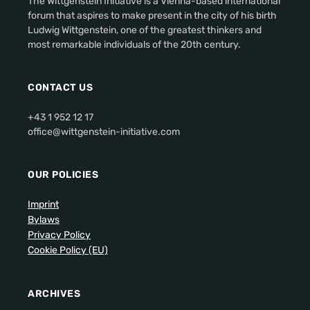
The Wittgenstein Initiative is a Vienna-based international
forum that aspires to make present in the city of his birth
Ludwig Wittgenstein, one of the greatest thinkers and
most remarkable individuals of the 20th century.
CONTACT US
+43 1 952 12 17
office@wittgenstein-initiative.com
OUR POLICIES
Imprint
Bylaws
Privacy Policy
Cookie Policy (EU)
ARCHIVES