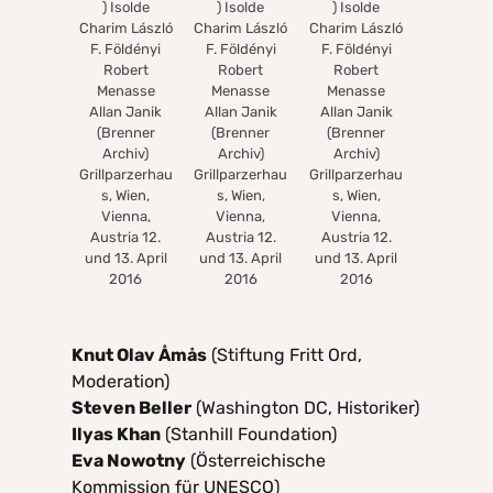
) Isolde
) Isolde
) Isolde
Charim László
Charim László
Charim László
F. Földényi
F. Földényi
F. Földényi
Robert
Robert
Robert
Menasse
Menasse
Menasse
Allan Janik
Allan Janik
Allan Janik
(Brenner
(Brenner
(Brenner
Archiv)
Archiv)
Archiv)
Grillparzerhau
Grillparzerhau
Grillparzerhau
s, Wien,
s, Wien,
s, Wien,
Vienna,
Vienna,
Vienna,
Austria 12.
Austria 12.
Austria 12.
und 13. April
und 13. April
und 13. April
2016
2016
2016
Knut Olav Åmås
(Stiftung Fritt Ord,
Moderation)
Steven Beller
(Washington DC, Historiker)
Ilyas Khan
(Stanhill Foundation)
Eva Nowotny
(Österreichische
Kommission für UNESCO)